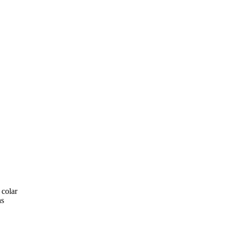
 colar
as