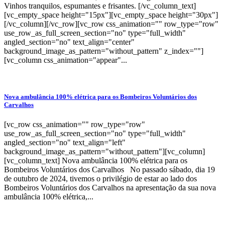
Vinhos tranquilos, espumantes e frisantes. [/vc_column_text]
[vc_empty_space height="15px"][vc_empty_space height="30px"]
[/vc_column][/vc_row][vc_row css_animation="" row_type="row"
use_row_as_full_screen_section="no" type="full_width"
angled_section="no" text_align="center"
background_image_as_pattern="without_pattern" z_index=""]
[vc_column css_animation="appear"...
Nova ambulância 100% elétrica para os Bombeiros Voluntários dos
Carvalhos
[vc_row css_animation="" row_type="row"
use_row_as_full_screen_section="no" type="full_width"
angled_section="no" text_align="left"
background_image_as_pattern="without_pattern"][vc_column]
[vc_column_text] Nova ambulância 100% elétrica para os
Bombeiros Voluntários dos Carvalhos No passado sábado, dia 19
de outubro de 2024, tivemos o privilégio de estar ao lado dos
Bombeiros Voluntários dos Carvalhos na apresentação da sua nova
ambulância 100% elétrica,...