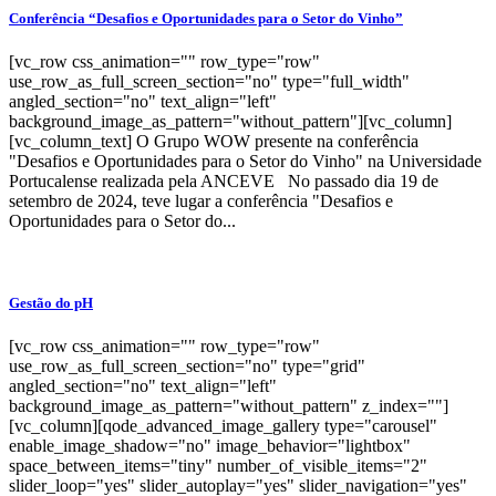
Conferência “Desafios e Oportunidades para o Setor do Vinho”
[vc_row css_animation="" row_type="row"
use_row_as_full_screen_section="no" type="full_width"
angled_section="no" text_align="left"
background_image_as_pattern="without_pattern"][vc_column]
[vc_column_text] O Grupo WOW presente na conferência
"Desafios e Oportunidades para o Setor do Vinho" na Universidade
Portucalense realizada pela ANCEVE No passado dia 19 de
setembro de 2024, teve lugar a conferência "Desafios e
Oportunidades para o Setor do...
Gestão do pH
[vc_row css_animation="" row_type="row"
use_row_as_full_screen_section="no" type="grid"
angled_section="no" text_align="left"
background_image_as_pattern="without_pattern" z_index=""]
[vc_column][qode_advanced_image_gallery type="carousel"
enable_image_shadow="no" image_behavior="lightbox"
space_between_items="tiny" number_of_visible_items="2"
slider_loop="yes" slider_autoplay="yes" slider_navigation="yes"