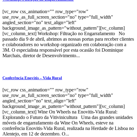
[vc_row css_animation="" row_type="row"
use_row_as_full_screen_section="no" type="full_width"
angled_section="no" text_align="left"
background_image_as_pattern="without_pattern"][vc_column]
[vc_column_text] Workshop: Filtração no Engarrafamento No
passado dia 9 de abril, abrimos as nossas portas para receber clientes
e colaboradores no workshop organizado em colaboração com a
3M. O especialista responsável por esta ocasião foi Dominique
Marchais, diretor de Desenvolvimento...
Conferência Enovitis – Vida Rural
[vc_row css_animation="" row_type="row"
use_row_as_full_screen_section="no" type="full_width"
angled_section="no" text_align="left"
background_image_as_pattern="without_pattern"][vc_column]
[vc_column_text] Wine On Wheels na Enovitis-Vida Rural:
Explorando o Futuro da Vitivinicultura Uma das grandes unidades
móveis de engarrafamento da Wine On Wheels, esteve na
conferência Enovitis-Vida Rural, realizada na Herdade de Lisboa no
Alentejo, em 12 de dezembro. O...