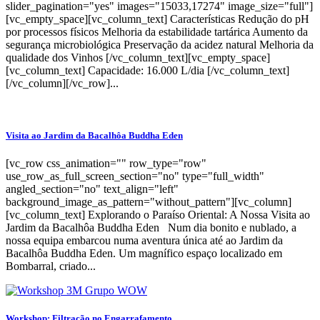
slider_pagination="yes" images="15033,17274" image_size="full"]
[vc_empty_space][vc_column_text] Características Redução do pH
por processos físicos Melhoria da estabilidade tartárica Aumento da
segurança microbiológica Preservação da acidez natural Melhoria da
qualidade dos Vinhos [/vc_column_text][vc_empty_space]
[vc_column_text] Capacidade: 16.000 L/dia [/vc_column_text]
[/vc_column][/vc_row]...
Visita ao Jardim da Bacalhôa Buddha Eden
[vc_row css_animation="" row_type="row"
use_row_as_full_screen_section="no" type="full_width"
angled_section="no" text_align="left"
background_image_as_pattern="without_pattern"][vc_column]
[vc_column_text] Explorando o Paraíso Oriental: A Nossa Visita ao
Jardim da Bacalhôa Buddha Eden Num dia bonito e nublado, a
nossa equipa embarcou numa aventura única até ao Jardim da
Bacalhôa Buddha Eden. Um magnífico espaço localizado em
Bombarral, criado...
Workshop: Filtração no Engarrafamento