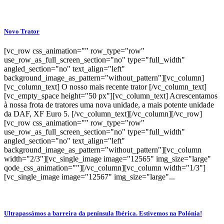
Novo Trator
[vc_row css_animation="" row_type="row"
use_row_as_full_screen_section="no" type="full_width"
angled_section="no" text_align="left"
background_image_as_pattern="without_pattern"][vc_column]
[vc_column_text] O nosso mais recente trator [/vc_column_text]
[vc_empty_space height="50 px"][vc_column_text] Acrescentamos
à nossa frota de tratores uma nova unidade, a mais potente unidade
da DAF, XF Euro 5. [/vc_column_text][/vc_column][/vc_row]
[vc_row css_animation="" row_type="row"
use_row_as_full_screen_section="no" type="full_width"
angled_section="no" text_align="left"
background_image_as_pattern="without_pattern"][vc_column
width="2/3"][vc_single_image image="12565" img_size="large"
qode_css_animation=""][/vc_column][vc_column width="1/3"]
[vc_single_image image="12567" img_size="large"...
Ultrapassámos a barreira da península Ibérica. Estivemos na Polónia!