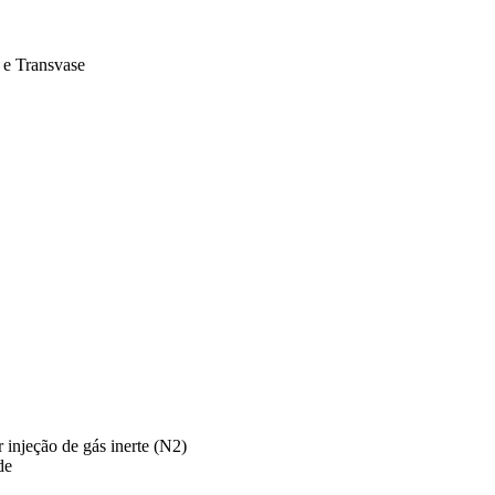
 e Transvase
injeção de gás inerte (N2)
de