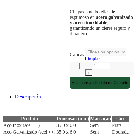
Chapas para botellas de
espumoso en
acero galvanizado
y
acero inoxidable
,
garantizando un cierre seguro y
duradero.
Caricas
Limpiar
Adicionar ao Pedido de Cotação
Descripción
Produto
Dimensão (mm)
Marcação
Cor
Aço Inox (scel ++)
35,0 x 6,0
Sem
Prata
Aço Galvanizado (scel ++)
35,0 x 6,0
Sem
Dourada