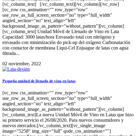
[vc_column_text] [/vc_column_text][/vc_column][/vc_row]
[vc_row css_animation="" row_type="row"
use_row_as_full_screen_section="no" type="full_width"
angled_section="no" text_align="left"
background_image_as_pattern="without_pattern"][vc_column]
[vc_column_text] Unidad Móvil de Llenado de Vino en Lata
Capacidad: 3000 latas/hora Envasado total con nitrógeno y
envasado con minimización do pick-up del oxígeno Carbonatación
con contactor de membrana Liqui-Cel Enjuague de latas con agua
filtrada...
02 noviembre, 2022
Pequeña unidad de llenado de vino en latas
[vc_row css_animation="" row_type="row"
use_row_as_full_screen_section="no" type="full_width"
angled_section="no" text_align="left"
background_image_as_pattern="without_pattern"][vc_column]
[vc_column_text]La nueva Unidad Móvil de Vino en Latas que hizo
su primero servicio el 26/08/2020. Para nuevos consumidores y
nuevos mercados.[/vc_column_text][vc_single_image
image="5258" img_size="full" qode_css_animation=""]