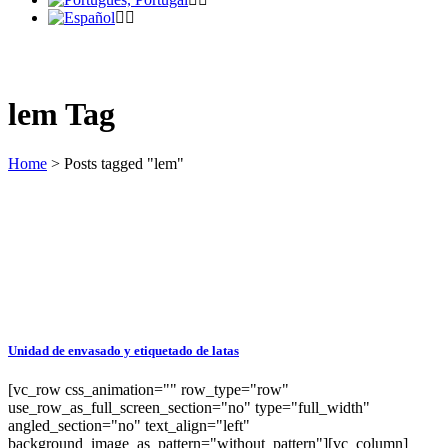
lem Tag
Home
>
Posts tagged "lem"
Unidad de envasado y etiquetado de latas
[vc_row css_animation="" row_type="row"
use_row_as_full_screen_section="no" type="full_width"
angled_section="no" text_align="left"
background_image_as_pattern="without_pattern"][vc_column]