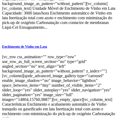
background_image_as_pattern="without_pattern"][vc_column]
[vc_column_text] Unidade Móvel de Enchimento de Vinho em Lata
Capacidade: 3000 latas/hora Enchimento automático de Vinho em
lata Inertização total com azoto e enchimento com minimização do
pick-up de oxigénio Carbonatação com contactor de membranas
Liqui-Cel Enxaguamento...
Enchimento de Vinho em Lata
[vc_row css_animation="" row_type="row"
use_row_as_full_screen_section="no" type="grid"
angled_section="no" text_align="left"
background_image_as_pattern="without_pattern" z_index=""]
[vc_column][qode_advanced_image_gallery type="carousel"
enable_image_shadow="no" image_behavior="lightbox"
space_between_items="tiny" number_of_visible_items="2"
slider_loop="yes" slider_autoplay="yes" slider_navigation="yes"
slider_pagination="yes" image_size="full"
images="14804,15760,9887"][vc_empty_space][vc_column_text]
Características Enchimento e acabamento automático de Vinho
tranquilo ou gaseificado em lata Inertização total com azoto e
enchimento com minimização do pick-up de oxigénio Carbonatação