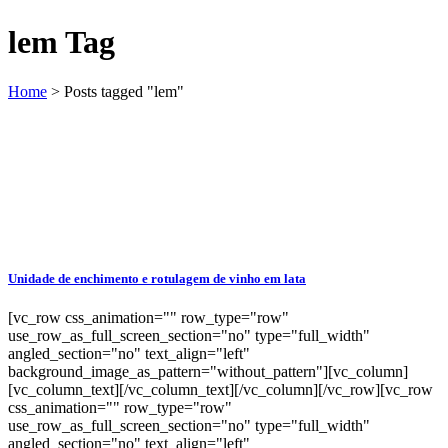
lem Tag
Home
>
Posts tagged "lem"
Unidade de enchimento e rotulagem de vinho em lata
[vc_row css_animation="" row_type="row"
use_row_as_full_screen_section="no" type="full_width"
angled_section="no" text_align="left"
background_image_as_pattern="without_pattern"][vc_column]
[vc_column_text][/vc_column_text][/vc_column][/vc_row][vc_row
css_animation="" row_type="row"
use_row_as_full_screen_section="no" type="full_width"
angled_section="no" text_align="left"