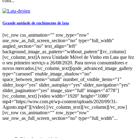
com...
Grande unidade de enchimento de lata
[vc_row css_animation="" row_type="row"
use_row_as_full_screen_section="no" type="full_width"
angled_section="no" text_align="left"
background_image_as_pattern="without_pattern"][vc_column]
[vc_column_text]A nova Unidade Móvel de Vinho em Lata que fez
o seu primeiro serviço a 26/08/2020. Para novos consumidores e
novos mercados.[/vc_column_text][qode_advanced_image_gallery
type="carousel" enable_image_shadow="no"
space_between_items="small" number_of_visible_items="1"
slider_loop="yes" slider_autoplay="yes" slider_navigation="yes"
slider_pagination="yes" image_size="full" images="4778"]
[vc_column_text] [video width="1920" height="1080"
mp4="https://wow.com.pt/wp-content/uploads/2020/09/31-
Agosto.mp4"][/video] [/vc_column_text][/vc_column][/vc_row]
[vc_row css_animation="" row_type="row"
use_row_as_full_screen_section="no" type="full_width"...