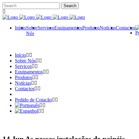
Início
Sobre
Serviços
Equipamentos
Produtos
Notícias
Contactos
Nós
Início
Sobre Nós
Serviços
Equipamentos
Produtos
Notícias
Contactos
Pedido de Cotação
14 Jun
As nossas instalações de painéis