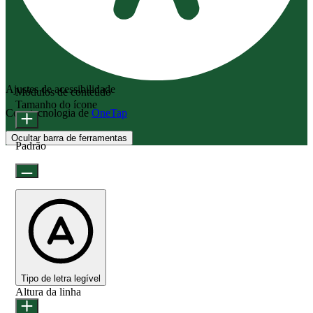
Ajustes de acessibilidade
Módulos de conteúdo
Tamanho do ícone
Com tecnologia de
OneTap
Ocultar barra de ferramentas
Padrão
Tipo de letra legível
Altura da linha