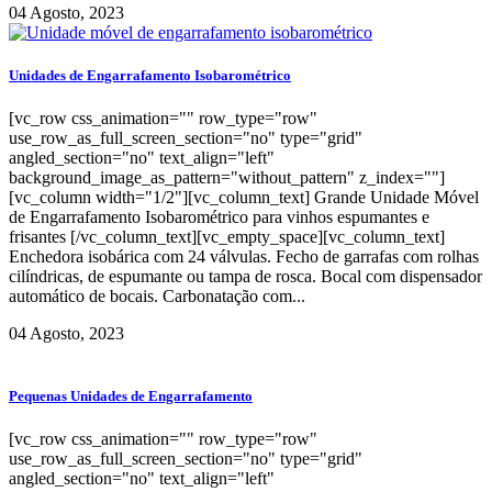
04 Agosto, 2023
Unidades de Engarrafamento Isobarométrico
[vc_row css_animation="" row_type="row"
use_row_as_full_screen_section="no" type="grid"
angled_section="no" text_align="left"
background_image_as_pattern="without_pattern" z_index=""]
[vc_column width="1/2"][vc_column_text] Grande Unidade Móvel
de Engarrafamento Isobarométrico para vinhos espumantes e
frisantes [/vc_column_text][vc_empty_space][vc_column_text]
Enchedora isobárica com 24 válvulas. Fecho de garrafas com rolhas
cilíndricas, de espumante ou tampa de rosca. Bocal com dispensador
automático de bocais. Carbonatação com...
04 Agosto, 2023
Pequenas Unidades de Engarrafamento
[vc_row css_animation="" row_type="row"
use_row_as_full_screen_section="no" type="grid"
angled_section="no" text_align="left"