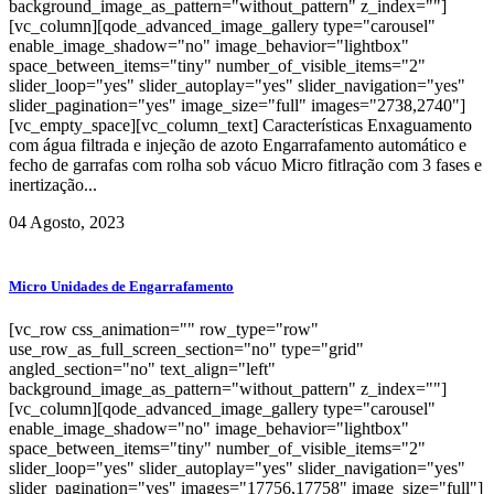
background_image_as_pattern="without_pattern" z_index=""]
[vc_column][qode_advanced_image_gallery type="carousel"
enable_image_shadow="no" image_behavior="lightbox"
space_between_items="tiny" number_of_visible_items="2"
slider_loop="yes" slider_autoplay="yes" slider_navigation="yes"
slider_pagination="yes" image_size="full" images="2738,2740"]
[vc_empty_space][vc_column_text] Características Enxaguamento
com água filtrada e injeção de azoto Engarrafamento automático e
fecho de garrafas com rolha sob vácuo Micro fitlração com 3 fases e
inertização...
04 Agosto, 2023
Micro Unidades de Engarrafamento
[vc_row css_animation="" row_type="row"
use_row_as_full_screen_section="no" type="grid"
angled_section="no" text_align="left"
background_image_as_pattern="without_pattern" z_index=""]
[vc_column][qode_advanced_image_gallery type="carousel"
enable_image_shadow="no" image_behavior="lightbox"
space_between_items="tiny" number_of_visible_items="2"
slider_loop="yes" slider_autoplay="yes" slider_navigation="yes"
slider_pagination="yes" images="17756,17758" image_size="full"]