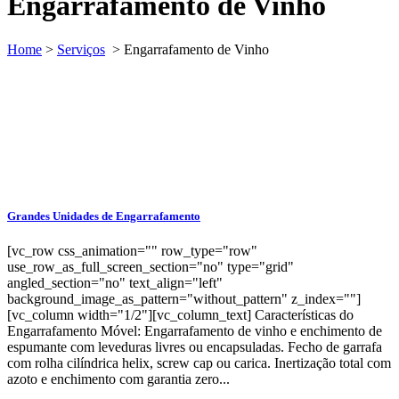
Engarrafamento de Vinho
Home
>
Serviços
>
Engarrafamento de Vinho
Grandes Unidades de Engarrafamento
[vc_row css_animation="" row_type="row"
use_row_as_full_screen_section="no" type="grid"
angled_section="no" text_align="left"
background_image_as_pattern="without_pattern" z_index=""]
[vc_column width="1/2"][vc_column_text] Características do
Engarrafamento Móvel: Engarrafamento de vinho e enchimento de
espumante com leveduras livres ou encapsuladas. Fecho de garrafa
com rolha cilíndrica helix, screw cap ou carica. Inertização total com
azoto e enchimento com garantia zero...