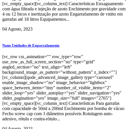
[vc_empty_space][vc_column_text] Características Enxaguamento
com água filtrada e injeção de azoto Enchimento por gravidade com
4 ou 12 bicos e inertização por azoto Engarrafamento de vinho em
garrafas até 18 litros Equipamentos...
04 Agosto, 2023
Nano Unidades de Engarrafamento
[vc_row css_animation="" row_type="row"
use_row_as_full_screen_section="no" type="grid"
angled_section="no" text_align="left"
background_image_as_pattern="without_pattern" z_index=""]
[vc_column][qode_advanced_image_gallery type="carousel"
enable_image_shadow="no" image_behavior="lightbox"
space_between_items="tiny" number_of_visible_items="2"
slider_loop="yes" slider_autoplay="yes" slider_navigation="yes"
slider_pagination="yes" image_size="full" images="2765"]
[vc_empty_space][vc_column_text] Características Para garrafas
com capacidade de 50ml a 200ml Enchimento por bomba de vácuo
Fecho screw cap com 3 diâmetros possíveis Rotulagem auto-
adesivo, rótulo e contra-rótulo...
04 Agosto, 2023