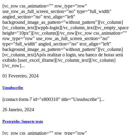
[vc_row css_animation="" row_type="row"
use_row_as_full_screen_section="no" type="full_width"
angled_section="no" text_align="left"
background_image_as_pattern="without_pattern"][vc_column]
[vc_column_text][wppb-login][/vc_column_text][vc_empty_space
height="10px"][/vc_column][/vc_row][vc_row css_animation=""
row_type="row" use_row_as_full_screen_section="no"
type="full_width" angled_section="no" text_align="left"
background_image_as_pattern="without_pattern"][vc_column]
[vc_column_text]Após realizar o login, seu banco de horas será
exibido [user_excel_iframe][/vc_column_text][/vc_column]
[/vc_row]...
01 Fevereiro, 2024
Unsubscribe
[contact-form-7 id="e800310" title="Unsubscribe"]...
26 Janeiro, 2024
Protegido: Suporte teste
[vc_row css_animation="" row_type="row"