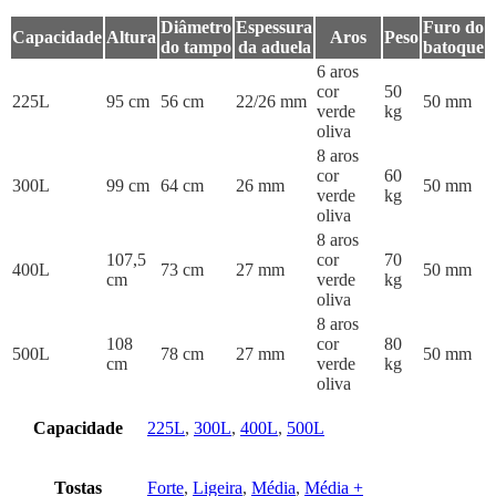
Diâmetro
Espessura
Furo do
Capacidade
Altura
Aros
Peso
do tampo
da aduela
batoque
6 aros
cor
50
225L
95 cm
56 cm
22/26 mm
50 mm
verde
kg
oliva
8 aros
cor
60
300L
99 cm
64 cm
26 mm
50 mm
verde
kg
oliva
8 aros
107,5
cor
70
400L
73 cm
27 mm
50 mm
cm
verde
kg
oliva
8 aros
108
cor
80
500L
78 cm
27 mm
50 mm
cm
verde
kg
oliva
Capacidade
225L
,
300L
,
400L
,
500L
Tostas
Forte
,
Ligeira
,
Média
,
Média +